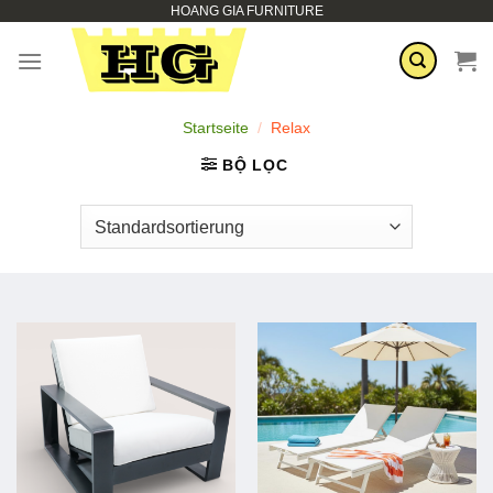
HOANG GIA FURNITURE
Zum
Inhalt
springen
Startseite
/
Relax
BỘ LỌC