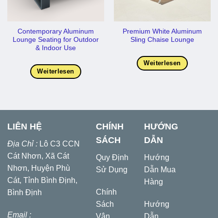
Contemporary Aluminum
Premium White Aluminum
Lounge Seating for Outdoor
Sling Chaise Lounge
& Indoor Use
Weiterlesen
Weiterlesen
LIÊN HỆ
CHÍNH
HƯỚNG
SÁCH
DẪN
Địa Chỉ :
Lô C3 CCN
Cát Nhơn, Xã Cát
Quy Định
Hướng
Nhơn, Huyện Phù
Sử Dụng
Dẫn Mua
Cát, Tỉnh Bình Định,
Hàng
Chính
Bình Định
Sách
Hướng
Email :
Vận
Dẫn