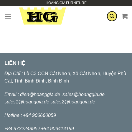
HOANG GIA FURNITURE
Zum
Inhalt
springen
LIÊN HỆ
Địa Chỉ :
Lô C3 CCN Cát Nhơn, Xã Cát Nhơn, Huyện Phù
Cát, Tỉnh Bình Định, Bình Định
Email :
dien@hoanggia.de
sales@hoanggia.de
sales1@hoanggia.de
sales2@hoanggia.de
Hotline : +84 906660059
+84 973224895 /
+84 906414199