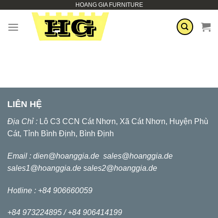
HOANG GIA FURNITURE
Zum
Inhalt
springen
LIÊN HỆ
Địa Chỉ :
Lô C3 CCN Cát Nhơn, Xã Cát Nhơn, Huyện Phù
Cát, Tỉnh Bình Định, Bình Định
Email :
dien@hoanggia.de
sales@hoanggia.de
sales1@hoanggia.de
sales2@hoanggia.de
Hotline : +84 906660059
+84 973224895 /
+84 906414199