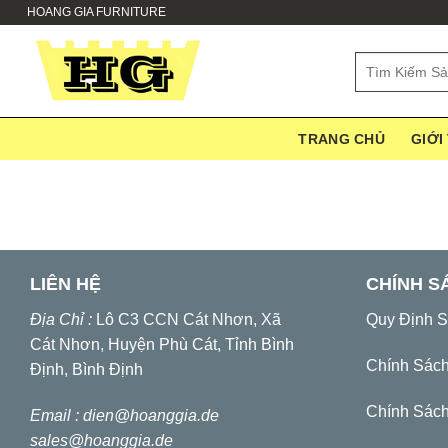
Skip
HOANG GIA FURNITURE
to
content
Search
for:
TRANG CHỦ
GIỚI
LIÊN HỆ
CHÍNH S
Địa Chỉ :
Lô C3 CCN Cát Nhơn, Xã
Quy Định 
Cát Nhơn, Huyện Phù Cát, Tỉnh Bình
Chính Sác
Định, Bình Định
Chính Sách
Email :
dien@hoanggia.de
sales@hoanggia.de