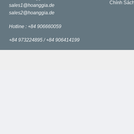
Chính Sách
sales1@hoanggia.de
sales2@hoanggia.de
Hotline : +84 906660059
+84 973224895 /
+84 906414199