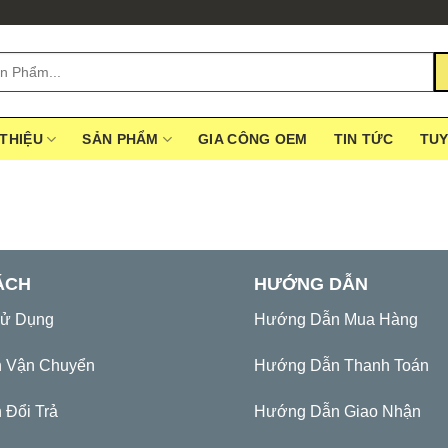
 THIỆU
SẢN PHẨM
GIA CÔNG OEM
TIN TỨC
TU
ÁCH
HƯỚNG DẪN
Sử Dụng
Hướng Dẫn Mua Hàng
h Vận Chuyển
Hướng Dẫn Thanh Toán
 Đổi Trả
Hướng Dẫn Giao Nhận