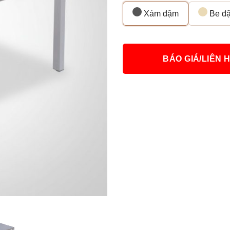
Xám đậm
Be đ
BÁO GIÁ/LIÊN 