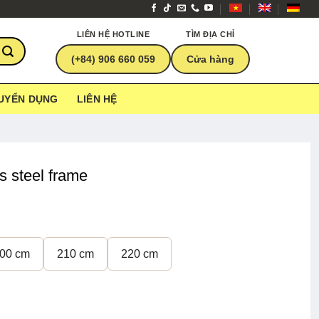
LIÊN HỆ HOTLINE
TÌM ĐỊA CHỈ
(+84) 906 660 059
Cửa hàng
UYỂN DỤNG
LIÊN HỆ
s steel frame
00 cm
210 cm
220 cm