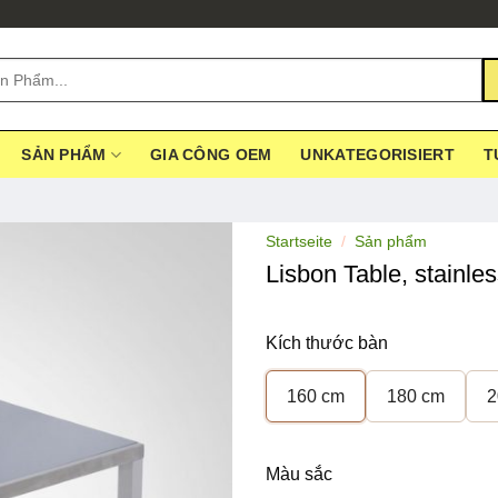
SẢN PHẨM
GIA CÔNG OEM
UNKATEGORISIERT
T
Startseite
/
Sản phẩm
Lisbon Table, stainles
Kích thước bàn
160 cm
180 cm
2
Màu sắc