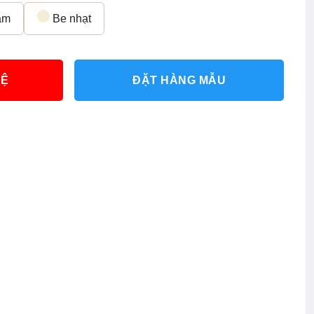
ậm
Be nhạt
HỆ
ĐẶT HÀNG MẪU