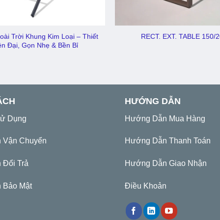
ài Trời Khung Kim Loại – Thiết
RECT. EXT. TABLE 150/
ện Đại, Gọn Nhẹ & Bền Bỉ
ÁCH
HƯỚNG DẪN
Sử Dụng
Hướng Dẫn Mua Hàng
h Vận Chuyển
Hướng Dẫn Thanh Toán
 Đổi Trả
Hướng Dẫn Giao Nhận
 Bảo Mật
Điều Khoản