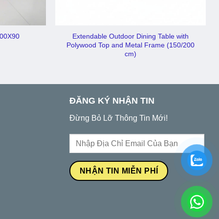
Extendable Outdoor Dining Table with
200X90
Polywood Top and Metal Frame (150/200
cm)
ĐĂNG KÝ NHẬN TIN
Đừng Bỏ Lỡ Thông Tin Mới!