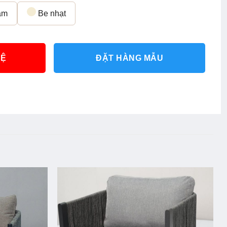
ậm
Be nhạt
HỆ
ĐẶT HÀNG MẪU