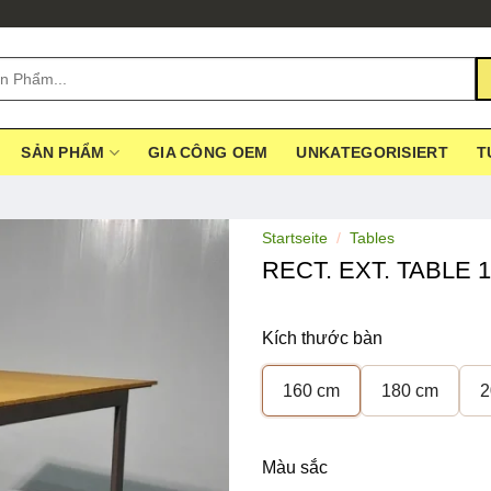
SẢN PHẨM
GIA CÔNG OEM
UNKATEGORISIERT
T
Startseite
/
Tables
RECT. EXT. TABLE 
Kích thước bàn
160 cm
180 cm
2
Màu sắc