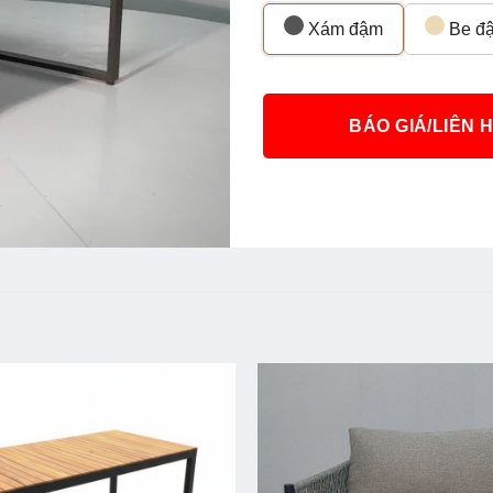
Xám đậm
Be đ
BÁO GIÁ/LIÊN 