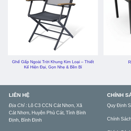
Ghế Gấp Ngoài Trời Khung Kim Loại – Thiết
R
Kế Hiện Đại, Gọn Nhẹ & Bền Bỉ
LIÊN HỆ
CHÍNH S
Địa Chỉ :
Lô C3 CCN Cát Nhơn, Xã
Quy Định 
Cát Nhơn, Huyện Phù Cát, Tỉnh Bình
Chính Sác
Định, Bình Định