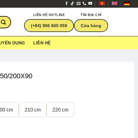
LIÊN HỆ HOTLINE
TÌM ĐỊA CHỈ
(+84) 906 660 059
Cửa hàng
UYỂN DỤNG
LIÊN HỆ
150/200X90
00 cm
210 cm
220 cm