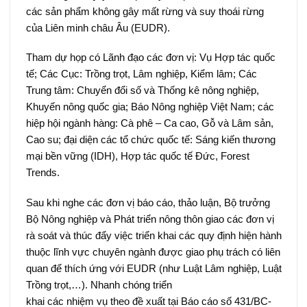
các sản phẩm không gây mất rừng và suy thoái rừng
của Liên minh châu Âu (EUDR).
Tham dự họp có Lãnh đạo các đơn vị: Vụ Hợp tác quốc
tế; Các Cục: Trồng trọt, Lâm nghiệp, Kiểm lâm; Các
Trung tâm: Chuyển đổi số và Thống kê nông nghiệp,
Khuyến nông quốc gia; Báo Nông nghiệp Việt Nam; các
hiệp hội ngành hàng: Cà phê – Ca cao, Gỗ và Lâm sản,
Cao su; đại diện các tổ chức quốc tế: Sáng kiến thương
mại bền vững (IDH), Hợp tác quốc tế Đức, Forest
Trends.
Sau khi nghe các đơn vị báo cáo, thảo luận, Bộ trưởng
Bộ Nông nghiệp và Phát triển nông thôn giao các đơn vị
rà soát và thúc đẩy việc triển khai các quy định hiện hành
thuộc lĩnh vực chuyên ngành được giao phụ trách có liên
quan để thích ứng với EUDR (như Luật Lâm nghiệp, Luật
Trồng trọt,…). Nhanh chóng triển
khai các nhiệm vụ theo đề xuất tại Báo cáo số 431/BC-