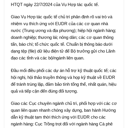
HTQT ngày 22/7/2024 của Vụ Hợp tác quốc tế.
Giao Vụ Hợp tác quốc tế chủ trì phân định rõ vai trò và
nhiệm vụ thích ứng với EUDR của các cơ quan nhà
nước (Trung ương và địa phương); hiệp hội ngành hàng;
doanh nghiệp; thương lái; nông dân; các cơ quan thông
tấn, báo chí; tổ chức quốc tế. Chuẩn bị thông báo dưới
dạng tệp (file) dữ liệu điện tử để Bộ trưởng gửi cho Lãnh
đạo các tỉnh và các bộ/ngành liên quan.
Đầu mối điều phối các dự án hỗ trợ kỹ thuật quốc tế; các
hội nghị, hội thảo truyền thông và họp kỹ thuật về EUDR
để tránh trùng lặp, đảm bảo tính tổng thể, nhất quán, hiệu
quả và tiếp cận đến đúng đối tượng.
Giao các Cục chuyên ngành chủ trì, phối hợp với các cơ
quan liên quan nhanh chóng xây dựng, ban hành Hướng
dẫn kỹ thuật tạm thời thích ứng với EUDR cho các
ngành hàng: Cục Trồng trọt đối với ngành hàng Cà phê