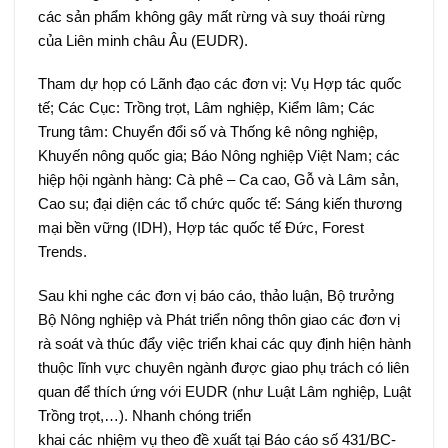
các sản phẩm không gây mất rừng và suy thoái rừng
của Liên minh châu Âu (EUDR).
Tham dự họp có Lãnh đạo các đơn vị: Vụ Hợp tác quốc
tế; Các Cục: Trồng trọt, Lâm nghiệp, Kiểm lâm; Các
Trung tâm: Chuyển đổi số và Thống kê nông nghiệp,
Khuyến nông quốc gia; Báo Nông nghiệp Việt Nam; các
hiệp hội ngành hàng: Cà phê – Ca cao, Gỗ và Lâm sản,
Cao su; đại diện các tổ chức quốc tế: Sáng kiến thương
mại bền vững (IDH), Hợp tác quốc tế Đức, Forest
Trends.
Sau khi nghe các đơn vị báo cáo, thảo luận, Bộ trưởng
Bộ Nông nghiệp và Phát triển nông thôn giao các đơn vị
rà soát và thúc đẩy việc triển khai các quy định hiện hành
thuộc lĩnh vực chuyên ngành được giao phụ trách có liên
quan để thích ứng với EUDR (như Luật Lâm nghiệp, Luật
Trồng trọt,…). Nhanh chóng triển
khai các nhiệm vụ theo đề xuất tại Báo cáo số 431/BC-