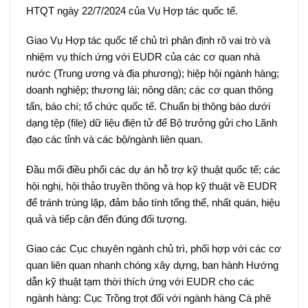
HTQT ngày 22/7/2024 của Vụ Hợp tác quốc tế.
Giao Vụ Hợp tác quốc tế chủ trì phân định rõ vai trò và
nhiệm vụ thích ứng với EUDR của các cơ quan nhà
nước (Trung ương và địa phương); hiệp hội ngành hàng;
doanh nghiệp; thương lái; nông dân; các cơ quan thông
tấn, báo chí; tổ chức quốc tế. Chuẩn bị thông báo dưới
dạng tệp (file) dữ liệu điện tử để Bộ trưởng gửi cho Lãnh
đạo các tỉnh và các bộ/ngành liên quan.
Đầu mối điều phối các dự án hỗ trợ kỹ thuật quốc tế; các
hội nghị, hội thảo truyền thông và họp kỹ thuật về EUDR
để tránh trùng lặp, đảm bảo tính tổng thể, nhất quán, hiệu
quả và tiếp cận đến đúng đối tượng.
Giao các Cục chuyên ngành chủ trì, phối hợp với các cơ
quan liên quan nhanh chóng xây dựng, ban hành Hướng
dẫn kỹ thuật tạm thời thích ứng với EUDR cho các
ngành hàng: Cục Trồng trọt đối với ngành hàng Cà phê