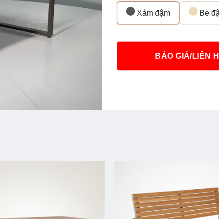
Xám đậm
Be đ
BÁO GIÁ/LIÊN 