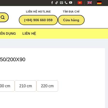
LIÊN HỆ HOTLINE
TÌM ĐỊA CHỈ
(+84) 906 660 059
Cửa hàng
YỂN DỤNG
LIÊN HỆ
150/200X90
00 cm
210 cm
220 cm