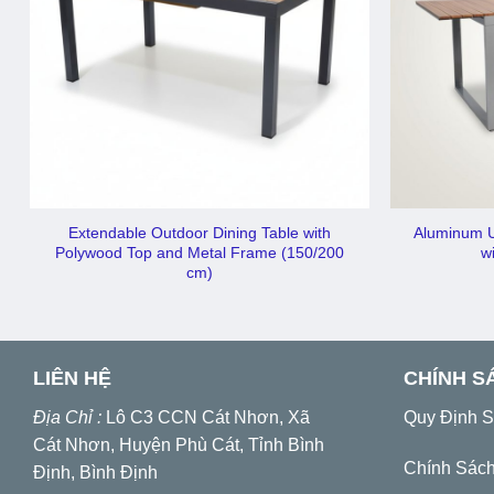
Extendable Outdoor Dining Table with
Aluminum U
Polywood Top and Metal Frame (150/200
w
cm)
LIÊN HỆ
CHÍNH S
Địa Chỉ :
Lô C3 CCN Cát Nhơn, Xã
Quy Định 
Cát Nhơn, Huyện Phù Cát, Tỉnh Bình
Chính Sác
Định, Bình Định