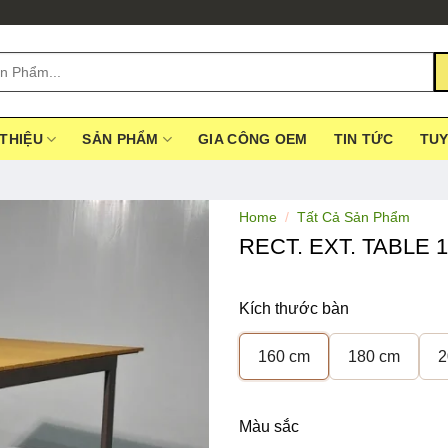
 THIỆU
SẢN PHẨM
GIA CÔNG OEM
TIN TỨC
TU
Home
/
Tất Cả Sản Phẩm
RECT. EXT. TABLE 
Kích thước bàn
160 cm
180 cm
2
Màu sắc