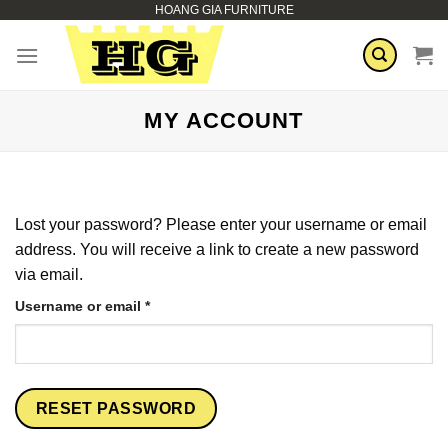
HOANG GIA FURNITURE
Skip
to
content
MY ACCOUNT
Lost your password? Please enter your username or email
address. You will receive a link to create a new password
via email.
Required
Username or email
*
RESET PASSWORD