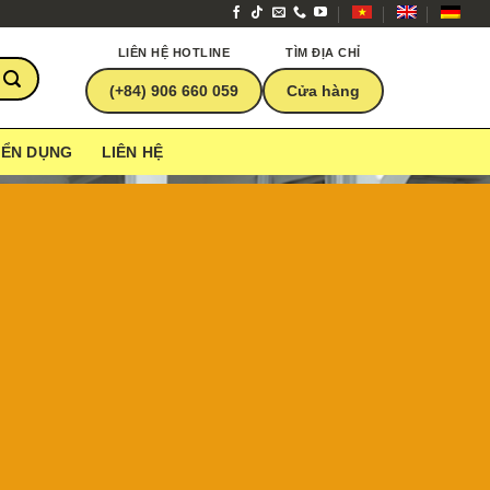
LIÊN HỆ HOTLINE
TÌM ĐỊA CHỈ
(+84) 906 660 059
Cửa hàng
YỂN DỤNG
LIÊN HỆ