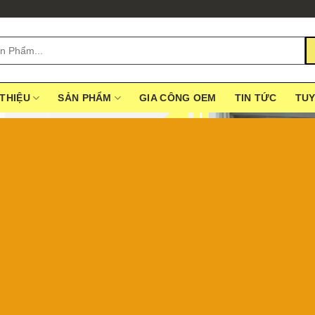
 THIỆU
SẢN PHẨM
GIA CÔNG OEM
TIN TỨC
TU