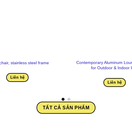
Contemporary Aluminum Loun
chair, stainless steel frame
for Outdoor & Indoor
Liên hệ
Liên hệ
TẤT CẢ SẢN PHẨM