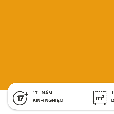
17+ NĂM
1
KINH NGHIỆM
D