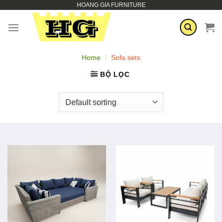
HOANG GIA FURNITURE
Skip
to
content
Home
/
Sofa sets
BỘ LỌC