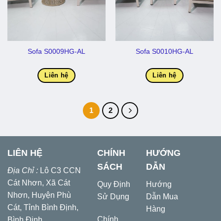
Sofa S0009HG-AL
Sofa S0010HG-AL
Liên hệ
Liên hệ
1
2
LIÊN HỆ
CHÍNH
HƯỚNG
SÁCH
DẪN
Địa Chỉ :
Lô C3 CCN
Cát Nhơn, Xã Cát
Quy Định
Hướng
Nhơn, Huyện Phù
Sử Dụng
Dẫn Mua
Cát, Tỉnh Bình Định,
Hàng
Chính
Bình Định