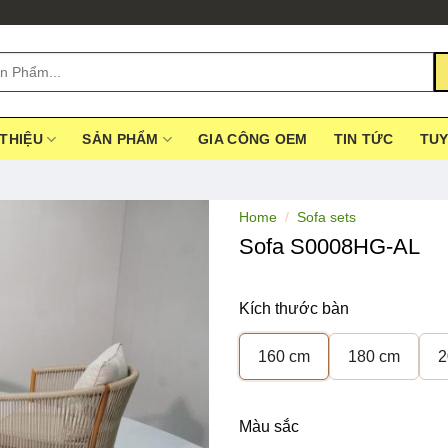
 THIỆU
SẢN PHẨM
GIA CÔNG OEM
TIN TỨC
TU
Home
/
Sofa sets
Sofa S0008HG-AL
Kích thước bàn
160 cm
180 cm
2
Màu sắc