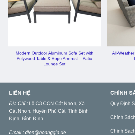
Modern Outdoor Aluminum Sofa Set with
All-Weather
Polywood Table & Rope Armrest – Patio
Lounge Set
LIÊN HỆ
CHÍNH S
Địa Chỉ :
Lô C3 CCN Cát Nhơn, Xã
Quy Định 
Cát Nhơn, Huyện Phù Cát, Tỉnh Bình
Chính Sác
Định, Bình Định
Chính Sách
Email :
dien@hoanggia.de