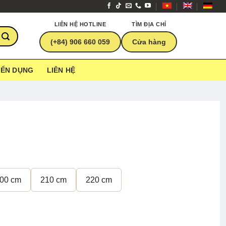
LIÊN HỆ HOTLINE
TÌM ĐỊA CHỈ
(+84) 906 660 059
Cửa hàng
YỂN DỤNG
LIÊN HỆ
00 cm
210 cm
220 cm