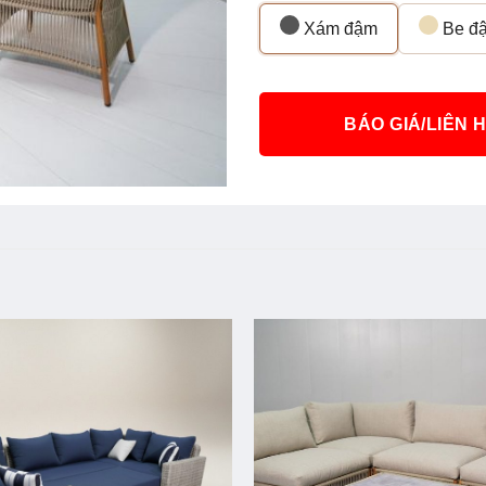
Xám đậm
Be đ
BÁO GIÁ/LIÊN 