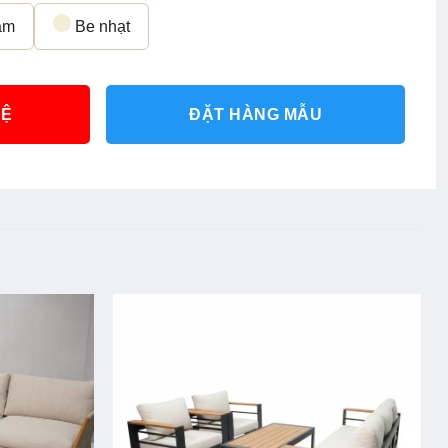
ậm
Be nhạt
HỆ
ĐẶT HÀNG MẪU