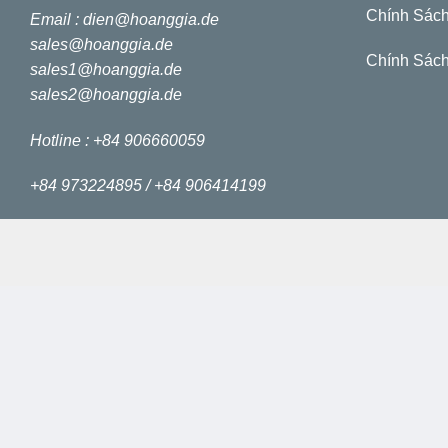
Chính Sách
Email :
dien@hoanggia.de
sales@hoanggia.de
Chính Sách
sales1@hoanggia.de
sales2@hoanggia.de
Hotline : +84 906660059
+84 973224895 /
+84 906414199