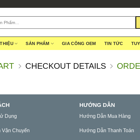
 THIỆU
SẢN PHẨM
GIA CÔNG OEM
TIN TỨC
TU
ART
CHECKOUT DETAILS
ORDE
ÁCH
HƯỚNG DẪN
Sử Dụng
Hướng Dẫn Mua Hàng
h Vận Chuyển
Hướng Dẫn Thanh Toán