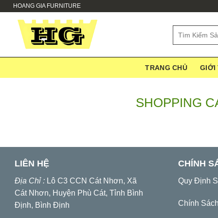
Skip
HOANG GIA FURNITURE
to
content
Search
for:
TRANG CHỦ
GIỚI
SHOPPING C
LIÊN HỆ
CHÍNH S
Địa Chỉ :
Lô C3 CCN Cát Nhơn, Xã
Quy Định 
Cát Nhơn, Huyện Phù Cát, Tỉnh Bình
Chính Sác
Định, Bình Định