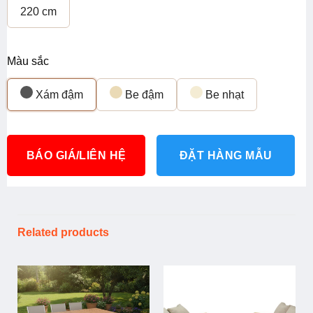
220 cm
Màu sắc
Xám đậm
Be đậm
Be nhạt
BÁO GIÁ/LIÊN HỆ
ĐẶT HÀNG MẪU
Related products