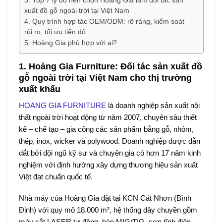
3. Top 7 lý do nên chọn Hoàng Gia làm đối tác sản
xuất đồ gỗ ngoài trời tại Việt Nam
4. Quy trình hợp tác OEM/ODM: rõ ràng, kiểm soát
rủi ro, tối ưu tiến độ
5. Hoàng Gia phù hợp với ai?
1. Hoàng Gia Furniture: Đối tác sản xuất đồ
gỗ ngoài trời tại Việt Nam cho thị trường
xuất khẩu
HOANG GIA FURNITURE
là doanh nghiệp sản xuất nội
thất ngoài trời hoạt động từ năm 2007, chuyên sâu thiết
kế – chế tạo – gia công các sản phẩm bằng gỗ, nhôm,
thép, inox, wicker và polywood. Doanh nghiệp được dẫn
dắt bởi đội ngũ kỹ sư và chuyên gia có hơn 17 năm kinh
nghiệm với định hướng xây dựng thương hiệu sản xuất
Việt đạt chuẩn quốc tế.
Nhà máy của Hoàng Gia đặt tại KCN Cát Nhơn (Bình
Định) với quy mô 18.000 m², hệ thống dây chuyền gồm
máy cắt LASER tự động, hàn MIG/TIG, sơn tĩnh điện,