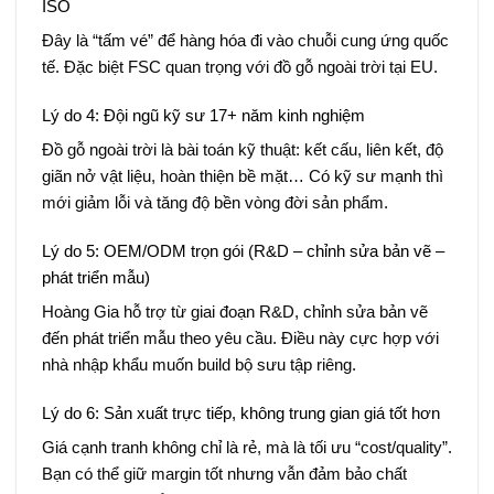
ISO
Đây là “tấm vé” để hàng hóa đi vào chuỗi cung ứng quốc
tế. Đặc biệt FSC quan trọng với đồ gỗ ngoài trời tại EU.
Lý do 4: Đội ngũ kỹ sư 17+ năm kinh nghiệm
Đồ gỗ ngoài trời là bài toán kỹ thuật: kết cấu, liên kết, độ
giãn nở vật liệu, hoàn thiện bề mặt… Có kỹ sư mạnh thì
mới giảm lỗi và tăng độ bền vòng đời sản phẩm.
Lý do 5: OEM/ODM trọn gói (R&D – chỉnh sửa bản vẽ –
phát triển mẫu)
Hoàng Gia hỗ trợ từ giai đoạn R&D, chỉnh sửa bản vẽ
đến phát triển mẫu theo yêu cầu. Điều này cực hợp với
nhà nhập khẩu muốn build bộ sưu tập riêng.
Lý do 6: Sản xuất trực tiếp, không trung gian giá tốt hơn
Giá cạnh tranh không chỉ là rẻ, mà là tối ưu “cost/quality”.
Bạn có thể giữ margin tốt nhưng vẫn đảm bảo chất