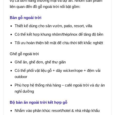
vụ cả đơn hàng thương mại và dự án. Nhóm sản phẩm
liên quan đến đồ gỗ ngoài trời nổi bật gồm:
Bàn gỗ ngoài trời
Thiết kế dùng cho sân vườn, patio, resort, villa
Có thể kết hợp khung nhôm/thép/inox để tăng độ bền
Tối ưu hoàn thiện bề mặt để chịu thời tiết khắc nghiệt
Ghế gỗ ngoài trời
Ghế ăn, ghế đơn, ghế thư giãn
Có thể phối vật liệu gỗ + dây wicker/rope + đệm vải
outdoor
Phù hợp hệ thống nhà hàng – café ngoài trời và dự án
nghỉ dưỡng
Bộ bàn ăn ngoài trời kết hợp gỗ
Nhắm vào phân khúc resort/hotel & nhà nhập khẩu