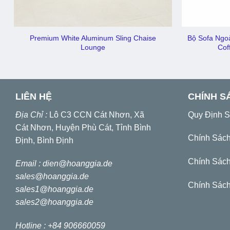
Premium White Aluminum Sling Chaise
Bộ Sofa Ngo
Lounge
Cof
LIÊN HỆ
CHÍNH S
Địa Chỉ :
Lô C3 CCN Cát Nhơn, Xã
Quy Định 
Cát Nhơn, Huyện Phù Cát, Tỉnh Bình
Chính Sác
Định, Bình Định
Chính Sách
Email :
dien@hoanggia.de
sales@hoanggia.de
Chính Sách
sales1@hoanggia.de
sales2@hoanggia.de
Hotline : +84 906660059