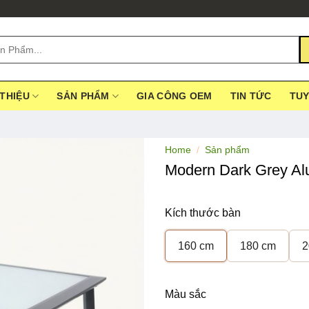
 THIỆU
SẢN PHẨM
GIA CÔNG OEM
TIN TỨC
TU
Home
/
Sản phẩm
Modern Dark Grey Al
Kích thước bàn
160 cm
180 cm
2
Màu sắc