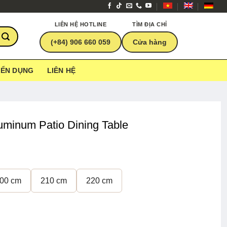
LIÊN HỆ HOTLINE
TÌM ĐỊA CHỈ
(+84) 906 660 059
Cửa hàng
YỂN DỤNG
LIÊN HỆ
uminum Patio Dining Table
00 cm
210 cm
220 cm