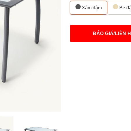
Xám đậm
Be đ
BÁO GIÁ/LIÊN 