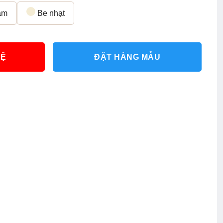
ậm
Be nhạt
HỆ
ĐẶT HÀNG MẪU