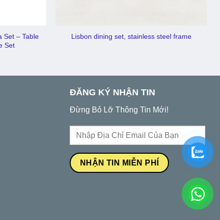
 Set – Table
Lisbon dining set, stainless steel frame
e Set
ĐĂNG KÝ NHẬN TIN
Đừng Bỏ Lỡ Thông Tin Mới!