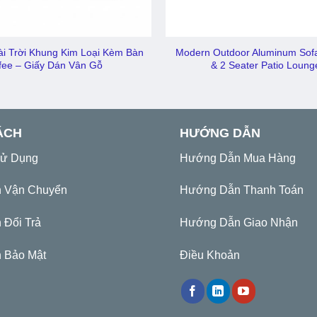
ài Trời Khung Kim Loại Kèm Bàn
Modern Outdoor Aluminum Sofa
fee – Giấy Dán Vân Gỗ
& 2 Seater Patio Loung
ÁCH
HƯỚNG DẪN
Sử Dụng
Hướng Dẫn Mua Hàng
h Vận Chuyển
Hướng Dẫn Thanh Toán
 Đổi Trả
Hướng Dẫn Giao Nhận
 Bảo Mật
Điều Khoản