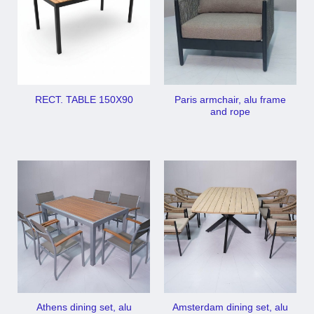
Paris armchair, alu frame
RECT. TABLE 150X90
and rope
Athens dining set, alu
Amsterdam dining set, alu