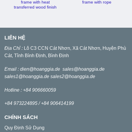
frame with heat
frame with rope
transferred wood finish
LIÊN HỆ
Địa Chỉ :
Lô C3 CCN Cát Nhơn, Xã Cát Nhơn, Huyện Phù
Cát, Tỉnh Bình Định, Bình Định
Email :
dien@hoanggia.de
sales@hoanggia.de
sales1@hoanggia.de
sales2@hoanggia.de
Hotline : +84 906660059
+84 973224895 /
+84 906414199
CHÍNH SÁCH
Quy Định Sử Dụng